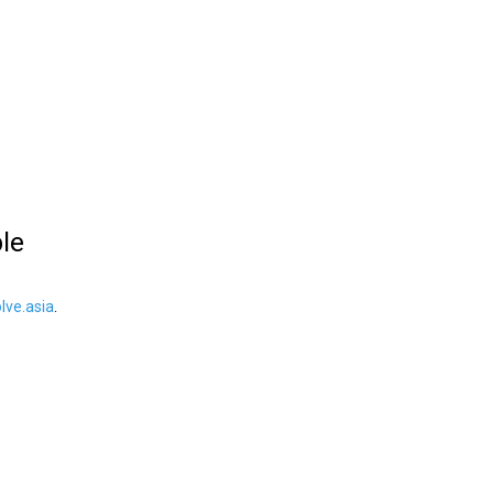
ble
ve.asia
.