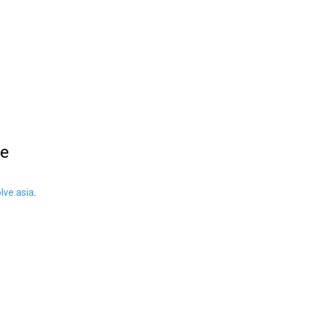
le
ve.asia
.